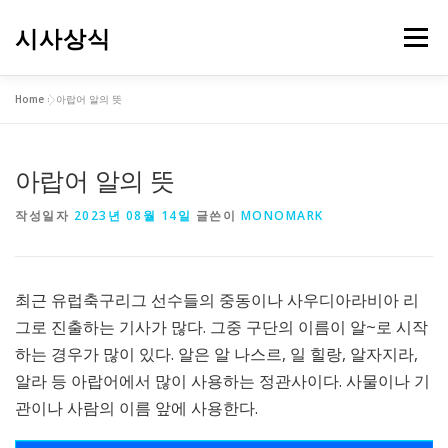
내
용
시사상식
메뉴
으
로
바
Home
»
아랍어 알의 뜻
로
가
기
아랍어 알의 뜻
작성일자
2023년 08월 14일
글쓴이
MONOMARK
최근 유럽축구리그 선수들의 중동이나 사우디아라비아 리
그로 진출하는 기사가 많다. 그중 구단의 이름이 알~로 시작
하는 경우가 많이 있다. 알은 알 나스르, 일 힐랑, 알자지라,
알라 등 아랍어에서 많이 사용하는 정관사이다. 사물이나 기
관이나 사람의 이름 앞에 사용한다.