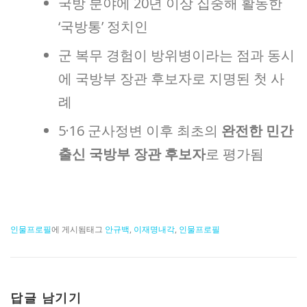
국방 분야에 20년 이상 집중해 활동한
‘국방통’ 정치인
군 복무 경험이 방위병이라는 점과 동시
에 국방부 장관 후보자로 지명된 첫 사
례
5·16 군사정변 이후 최초의
완전한 민간
출신 국방부 장관 후보자
로 평가됨
인물프로필
에 게시됨
태그
안규백
,
이재명내각
,
인물프로필
답글 남기기