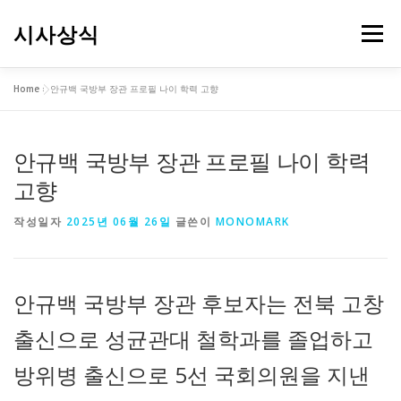
내
용
시사상식
메뉴
으
로
바
Home
»
안규백 국방부 장관 프로필 나이 학력 고향
로
가
기
안규백 국방부 장관 프로필 나이 학력
고향
작성일자
2025년 06월 26일
글쓴이
MONOMARK
안규백 국방부 장관 후보자는 전북 고창
출신으로 성균관대 철학과를 졸업하고
방위병 출신으로 5선 국회의원을 지낸