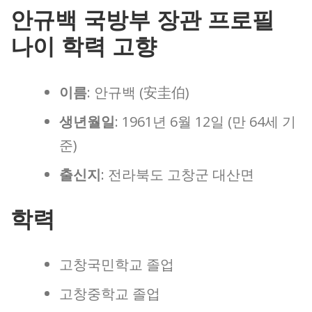
안규백 국방부 장관 프로필
나이 학력 고향
이름
: 안규백 (安圭伯)
생년월일
: 1961년 6월 12일 (만 64세 기
준)
출신지
: 전라북도 고창군 대산면
학력
고창국민학교 졸업
고창중학교 졸업