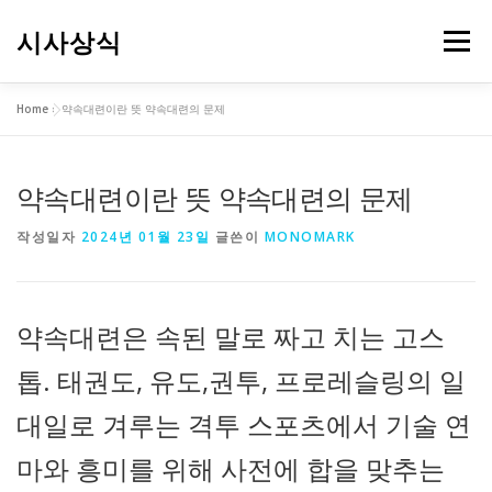
내
용
시사상식
메뉴
으
로
바
Home
»
약속대련이란 뜻 약속대련의 문제
로
가
기
약속대련이란 뜻 약속대련의 문제
작성일자
2024년 01월 23일
글쓴이
MONOMARK
약속대련은 속된 말로 짜고 치는 고스
톱. 태권도, 유도,권투, 프로레슬링의 일
대일로 겨루는 격투 스포츠에서 기술 연
마와 흥미를 위해 사전에 합을 맞추는