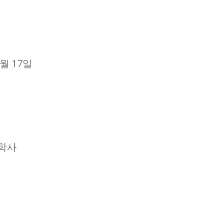
9월 17일
학사