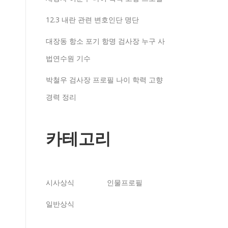
12.3 내란 관련 변호인단 명단
대장동 항소 포기 항명 검사장 누구 사
법연수원 기수
박철우 검사장 프로필 나이 학력 고향
경력 정리
카테고리
시사상식
인물프로필
일반상식