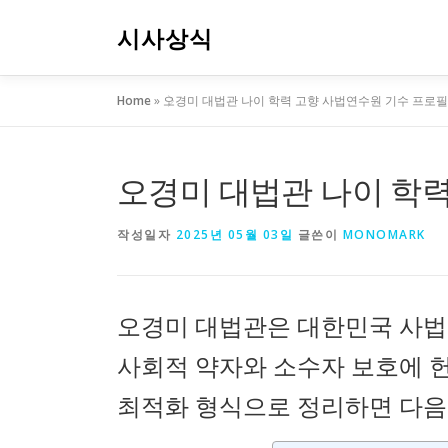
내
용
시사상식
으
로
Home
»
오경미 대법관 나이 학력 고향 사법연수원 기수 프로필
바
로
가
기
오경미 대법관 나이 학
작성일자
2025년 05월 03일
글쓴이
MONOMARK
오경미 대법관은 대한민국 사법
사회적 약자와 소수자 보호에 
최적화 형식으로 정리하면 다음