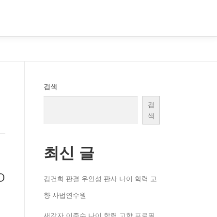
검색
검
색
최신 글
O
김건희 판결 우인성 판사 나이 학력 고
향 사법연수원
새강자 이준수 나이 학력 고향 프로필