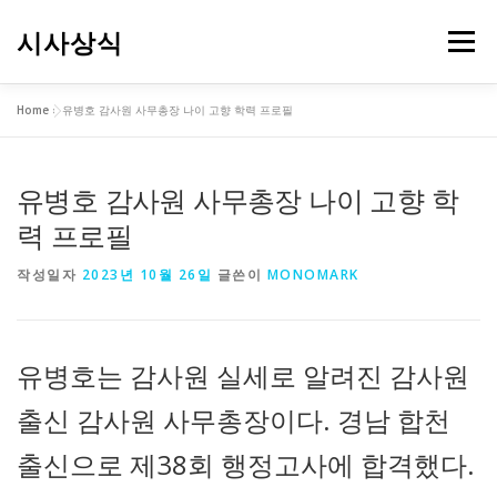
내
용
시사상식
메뉴
으
로
바
Home
»
유병호 감사원 사무총장 나이 고향 학력 프로필
로
가
기
유병호 감사원 사무총장 나이 고향 학
력 프로필
작성일자
2023년 10월 26일
글쓴이
MONOMARK
유병호는 감사원 실세로 알려진 감사원
출신 감사원 사무총장이다. 경남 합천
출신으로 제38회 행정고사에 합격했다.