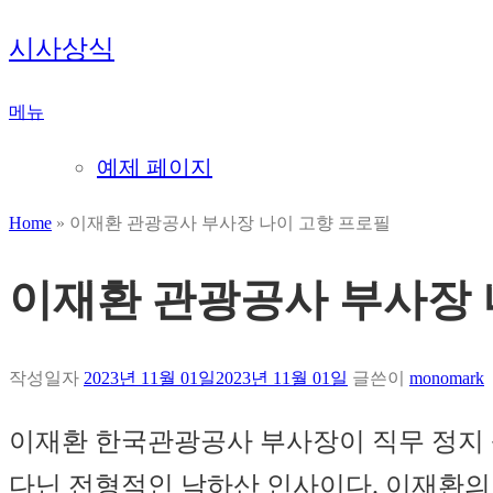
내
시사상식
용
으
메뉴
로
바
예제 페이지
로
가
Home
»
이재환 관광공사 부사장 나이 고향 프로필
기
이재환 관광공사 부사장 
작성일자
2023년 11월 01일
2023년 11월 01일
글쓴이
monomark
이재환 한국관광공사 부사장이 직무 정지
다닌 전형적인 낙하산 인사이다. 이재환의