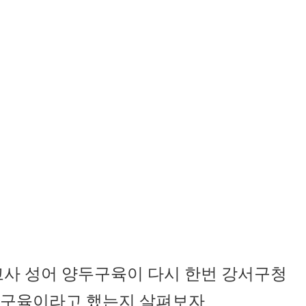
고사 성어 양두구육이 다시 한번 강서구청
양두구육이라고 했는지 살펴보자