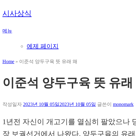
내
시사상식
용
으
메뉴
로
바
예제 페이지
로
가
Home
»
이준석 양두구육 뜻 유래 왜
기
이준석 양두구육 뜻 유래
작성일자
2023년 10월 05일
2023년 10월 05일
글쓴이
monomark
1년전 자신이 개고기를 열심히 팔았으나 
장 보궐선거에서 나왔다. 양두구육의 유래