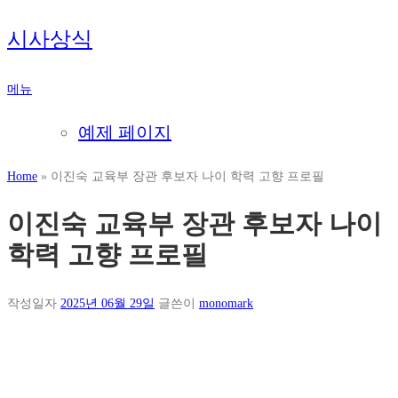
내
시사상식
용
으
메뉴
로
바
예제 페이지
로
가
Home
»
이진숙 교육부 장관 후보자 나이 학력 고향 프로필
기
이진숙 교육부 장관 후보자 나이
학력 고향 프로필
작성일자
2025년 06월 29일
글쓴이
monomark