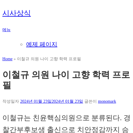
내
시사상식
용
으
메뉴
로
바
예제 페이지
로
가
Home
»
이철규 의원 나이 고향 학력 프로필
기
이철규 의원 나이 고향 학력 프로
필
작성일자
2024년 01월 23일
2024년 01월 23일
글쓴이
monomark
이철규는 친윤핵심의원으로 분류된다. 경
찰간부후보생 출신으로 치안정감까지 승