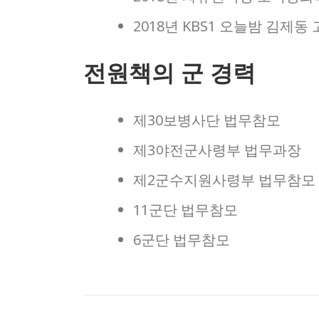
2018년 KBS1 오늘밤 김제동
전원책의 군 경력
제30보병사단 법무참모
제3야전군사령부 법무과장
제2군수지원사령부 법무참모
11군단 법무참모
6군단 법무참모