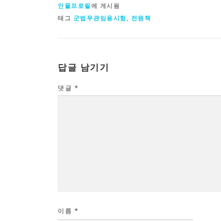
인물프로필
에 게시됨
태그
군법무관임용시험
,
전원책
답글 남기기
댓글
*
이름
*