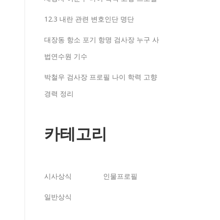
12.3 내란 관련 변호인단 명단
대장동 항소 포기 항명 검사장 누구 사
법연수원 기수
박철우 검사장 프로필 나이 학력 고향
경력 정리
카테고리
시사상식
인물프로필
일반상식