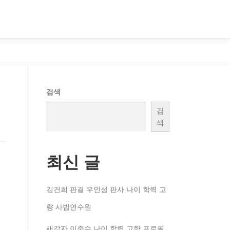
검색
검
색
최신 글
김건희 판결 우인성 판사 나이 학력 고
향 사법연수원
새강자 이준수 나이 학력 고향 프로필