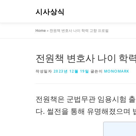
내
용
시사상식
으
로
Home
»
전원책 변호사 나이 학력 고향 프로필
바
로
가
기
전원책 변호사 나이 학력
작성일자
2023년 12월 19일
글쓴이
MONOMARK
전원책은 군법무관 임용시험 출
다. 썰전을 통해 유명해졌으며 