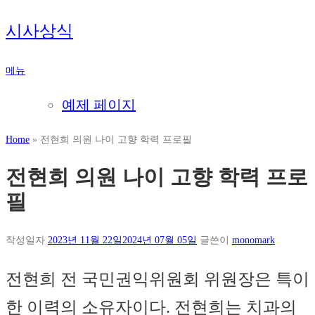
내
시사상식
용
으
메뉴
로
바
예제 페이지
로
가
Home
»
전현희 의원 나이 고향 학력 프로필
기
전현희 의원 나이 고향 학력 프로
필
작성일자
2023년 11월 22일
2024년 07월 05일
글쓴이
monomark
전현희 전 국민권익위원회 위원장은 특이
한 이력의 소유자이다. 전현희는 치과의