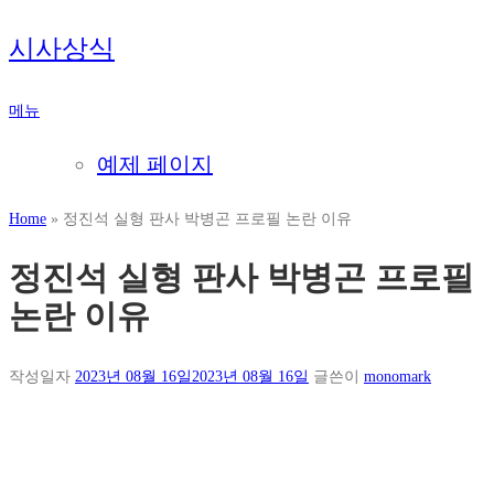
내
시사상식
용
으
메뉴
로
바
예제 페이지
로
가
Home
»
정진석 실형 판사 박병곤 프로필 논란 이유
기
정진석 실형 판사 박병곤 프로필
논란 이유
작성일자
2023년 08월 16일
2023년 08월 16일
글쓴이
monomark