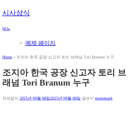
내
시사상식
용
으
메뉴
로
바
예제 페이지
로
가
Home
»
조지아 한국 공장 신고자 토리 브래넘 Tori Branum 누구
기
조지아 한국 공장 신고자 토리 브
래넘 Tori Branum 누구
작성일자
2025년 09월 08일
2025년 09월 08일
글쓴이
monomark