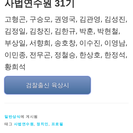
사법연수원 31기
고형곤, 구승모, 권영국, 김관영, 김성진,
김정일, 김창진, 김한규, 박훈, 박현철,
부상일, 서향희, 송호창, 이수진, 이영남,
이민종, 전무곤, 정철승, 한상호, 한정석,
황희석
검찰출신 육상시
일반상식
에 게시됨
태그
사법연수원
,
정치인
,
프로필