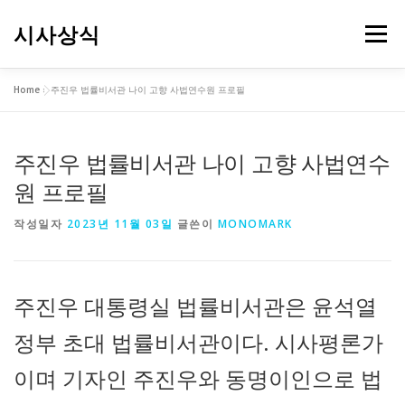
내
용
시사상식
메뉴
으
로
바
Home
»
주진우 법률비서관 나이 고향 사법연수원 프로필
로
가
기
주진우 법률비서관 나이 고향 사법연수
원 프로필
작성일자
2023년 11월 03일
글쓴이
MONOMARK
주진우 대통령실 법률비서관은 윤석열
정부 초대 법률비서관이다. 시사평론가
이며 기자인 주진우와 동명이인으로 법