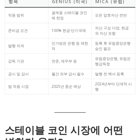
항목
GENIUS (미국)
MICA (유럽)
결제용 스테이블 코인
적용 범위
모든 암호자산 전반
에 한정
자산 구성 다양, 현금
준비금 요건
100% 현금·단기국채
외 자산 포함
인가받은 은행 등 제한
등록 후 유럽중앙은행
발행 자격
적
승인 필요
유럽중앙은행, 유럽은
감독 기관
연준, 재무부 등
행감독청
공시 및 감사
월간 외부 감사 필수
발행 전 백서 등록
2024년부터 단계적 시
법 적용 시점
2025년 중순 예상
행
스테이블 코인 시장에 어떤