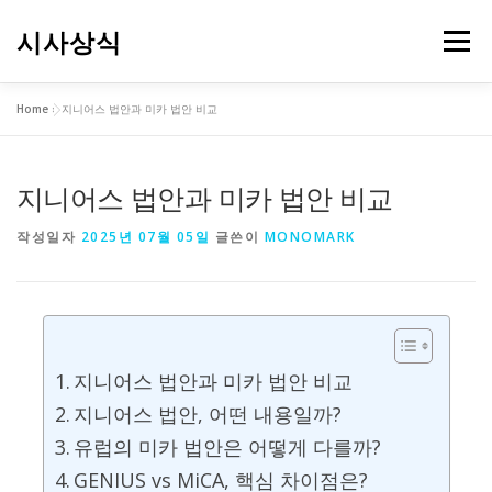
내
용
시사상식
메뉴
으
로
바
Home
»
지니어스 법안과 미카 법안 비교
로
가
기
지니어스 법안과 미카 법안 비교
작성일자
2025년 07월 05일
글쓴이
MONOMARK
지니어스 법안과 미카 법안 비교
지니어스 법안, 어떤 내용일까?
유럽의 미카 법안은 어떻게 다를까?
GENIUS vs MiCA, 핵심 차이점은?