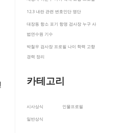
12.3 내란 관련 변호인단 명단
대장동 항소 포기 항명 검사장 누구 사
법연수원 기수
박철우 검사장 프로필 나이 학력 고향
경력 정리
카테고리
년
시사상식
인물프로필
일반상식