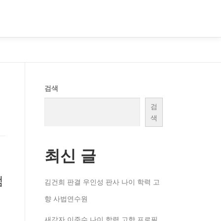
검색
검
색
최신 글
범
김건희 판결 우인성 판사 나이 학력 고
향 사법연수원
새강자 이준수 나이 학력 고향 프로필