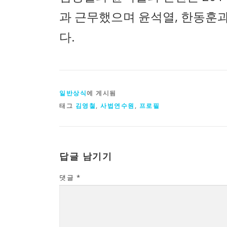
과 근무했으며 윤석열, 한동훈
다.
일반상식
에 게시됨
태그
김영철
,
사법연수원
,
프로필
답글 남기기
댓글
*