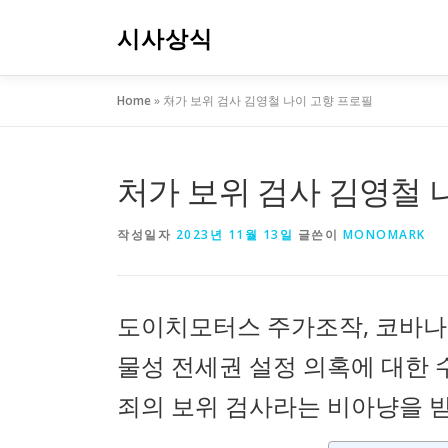
내
용
시사상식
으
로
Home
»
처가 보위 검사 김영철 나이 고향 프로필
바
로
가
기
처가 보위 검사 김영철 
작성일자
2023년 11월 13일
글쓴이
MONOMARK
도이치모터스 주가조작, 코바나
물성 전세권 설정 의혹에 대한 
죄의 보위 검사라는 비아냥을 받