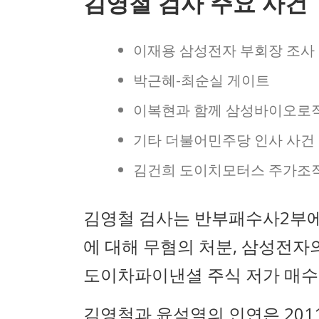
김영철 검사 주요 사건
이재용 삼성전자 부회장 조사
박근혜-최순실 게이트
이복현과 함께 삼성바이오로
기타 더불어민주당 인사 사건
김건희 도이치모터스 주가조
김영철 검사는 반부패수사2부에
에 대해 무혐의 처분, 삼성전자
도이차파이낸셜 주식 저가 매수
김영철과 윤석열의 인연은 20