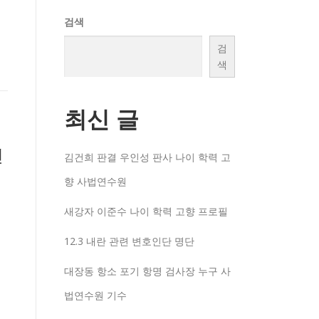
검색
검
색
최신 글
천
김건희 판결 우인성 판사 나이 학력 고
향 사법연수원
새강자 이준수 나이 학력 고향 프로필
12.3 내란 관련 변호인단 명단
대장동 항소 포기 항명 검사장 누구 사
법연수원 기수