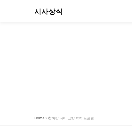
내
용
시사상식
으
로
바
로
가
기
Home
»
천하람 나이 고향 학력 프로필