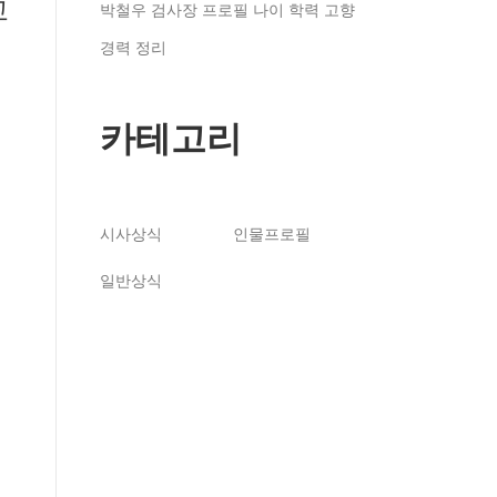
교
박철우 검사장 프로필 나이 학력 고향
경력 정리
카테고리
시사상식
인물프로필
일반상식