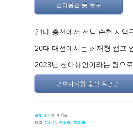
천아용인 뜻 누구
21대 총선에서 전남 순천 지역
20대 대선에서는 최재형 캠프 
2023년 천아용인이라는 팀으
변호사시험 출신 유명인
일반상식
에 게시됨
태그
정치인
,
천하람
,
프로필