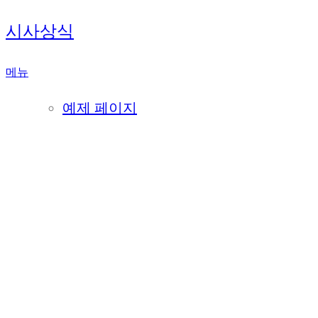
내
시사상식
용
으
메뉴
로
바
예제 페이지
로
가
기