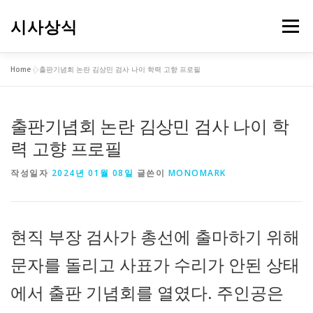
내
용
시사상식
메뉴
으
로
바
Home
»
출판기념회 논란 김상민 검사 나이 학력 고향 프로필
로
가
기
출판기념회 논란 김상민 검사 나이 학
력 고향 프로필
작성일자
2024년 01월 08일
글쓴이
MONOMARK
현직 부장 검사가 총선에 출마하기 위해
문자를 돌리고 사표가 수리가 안된 상태
에서 출판 기념회를 열였다. 주인공은