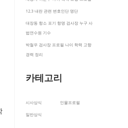
12.3 내란 관련 변호인단 명단
대장동 항소 포기 항명 검사장 누구 사
법연수원 기수
박철우 검사장 프로필 나이 학력 고향
경력 정리
카테고리
시사상식
인물프로필
학
일반상식