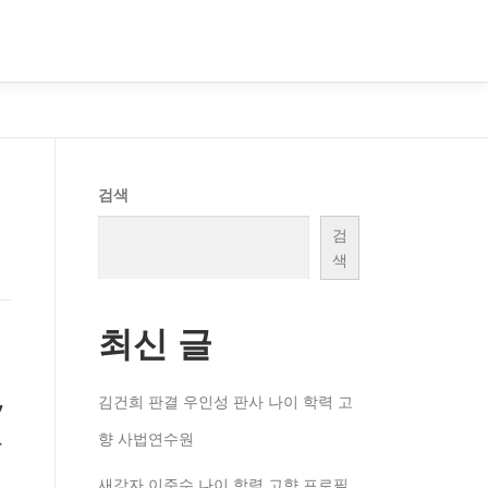
검색
검
색
최신 글
,
김건희 판결 우인성 판사 나이 학력 고
와
향 사법연수원
새강자 이준수 나이 학력 고향 프로필