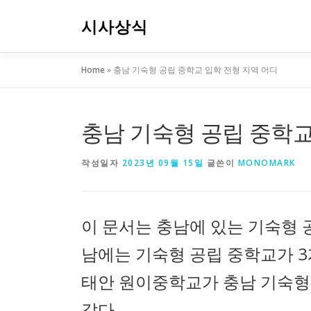
내
용
시사상식
으
로
Home
»
충남 기숙형 공립 중학교 입학 전형 지역 어디
바
로
가
기
충남 기숙형 공립 중학교
작성일자
2023년 09월 15일
글쓴이
MONOMARK
이 문서는 충남에 있는 기숙형 
남에는 기숙형 공립 중학교가 3
태안 원이중학교가 충남 기숙형
같다.