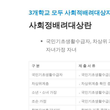
3개학교 모두 사회적배려대상자
사회정배려대상란
국민기초생활수급자, 차상위 계
자녀가정 자녀
구 분
제 출 서 류
국민기초생활수급자
․ 국민기초생활수급
차상위계층
․ 차상위계층 확인 
소년
・
소녀 가장
․ 국민기초생활수급
조손 가정
․ 국민기초생활수급
한부모보호 대상자
․ 한부모 가족 증명