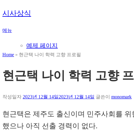
내
시사상식
용
으
메뉴
로
바
예제 페이지
로
Home
»
현근택 나이 학력 고향 프로필
가
기
현근택 나이 학력 고향 
작성일자
2023년 12월 14일
2023년 12월 14일
글쓴이
monomark
현근택은 제주도 출신이며 민주사회를 위한 
했으나 아직 선출 경력이 없다.