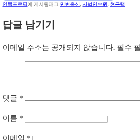
인물프로필
에 게시됨
태그
민변출신
,
사법연수원
,
현근택
답글 남기기
이메일 주소는 공개되지 않습니다.
필수 
댓글
*
이름
*
이메일
*