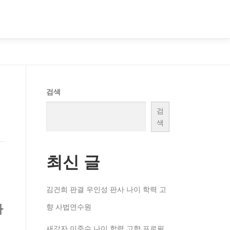
검색
검
색
최신 글
김건희 판결 우인성 판사 나이 학력 고
아
향 사법연수원
새강자 이준수 나이 학력 고향 프로필