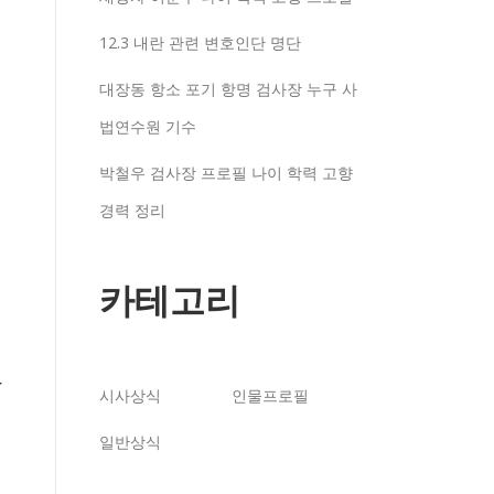
12.3 내란 관련 변호인단 명단
대장동 항소 포기 항명 검사장 누구 사
리
법연수원 기수
르
박철우 검사장 프로필 나이 학력 고향
경력 정리
카테고리
한
시사상식
인물프로필
일반상식
있