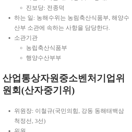
진보당: 전종덕
하는 일: 농해수위는 농림축산식품부, 해양수
산부 소관에 속하는 사항을 담당한다.
소관기관
농립축산식품부
행양수산부부
산업통상자원중소벤처기업위
원회(산자중기위)
위원장: 이철규(국민의힘, 강동 동해태백삼
척정선, 3선)
위원