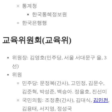
통계청
한국통혜정보원
한국은행행
교육위원회(교육위)
위원장: 김영호(민주당, 서울 서대문구 을, 3
선)
위원
민주당: 문정복(간사), 고민정, 김문수,
김준혁, 박성준, 백승아. 정을호, 진선미
국민의힘: 조정훈(간사), 김대식,
김민전
,
김용태, 서지영, 정성국