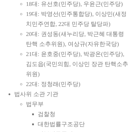
18대: 유선호(민주당), 우윤근(민주당)
19대: 박영선(민주통합당), 이상민(새정
치민주연합, 22대 민주당 탈당파)
20대: 권성동(새누리당, 박근혜 대통령
탄핵 소추위원), 여상규(자유한국당)
21대: 윤호중(민주당), 박광온(민주당),
김도읍(국민의힘, 이상민 장관 탄핵소추
위원)
22대: 정청래(민주당)
법사위 소관 기관
법무부
검찰청
대한법률구조공단