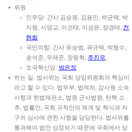
위원
민주당: 간사 김승원, 김용민, 박균택, 박
지원, 서영교, 이건태, 이성윤, 장경태,
전
현희
국민의힘: 간사 유승범, 곽규택, 박형수,
송석준, 우재준, 장동혁,
주진우
,
조국혁신당:
박은정
하는 일: 법사위는 국회 상임위원회의 핵심이
라고 할 수 있다. 법무부, 법제처, 감사원 소속
사항과 헌법재판소, 법원 군사법원, 탄핵 소
추, 법률안, 국회 규칙안의 체계 및 혁식과 자
구의 심사에 관한 사항을 담당한다. 법사위를
통과해야 법안 상정되기 때문에 국회에서 상