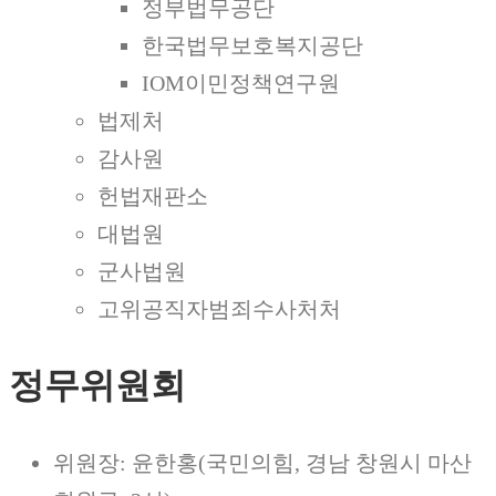
정부법무공단
한국법무보호복지공단
IOM이민정책연구원
법제처
감사원
헌법재판소
대법원
군사법원
고위공직자범죄수사처처
정무위원회
위원장: 윤한홍(국민의힘, 경남 창원시 마산