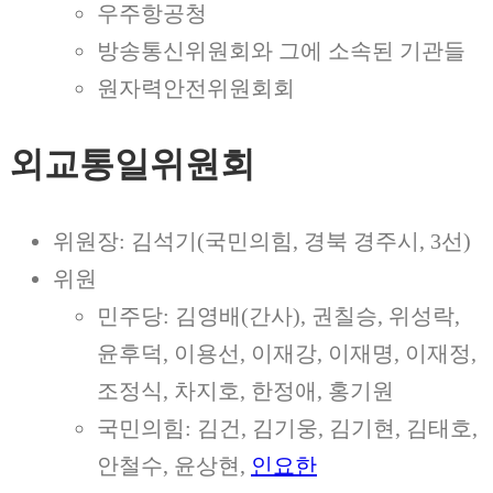
우주항공청
방송통신위원회와 그에 소속된 기관들
원자력안전위원회회
외교통일위원회
위원장: 김석기(국민의힘, 경북 경주시, 3선)
위원
민주당: 김영배(간사), 권칠승, 위성락,
윤후덕, 이용선, 이재강, 이재명, 이재정,
조정식, 차지호, 한정애, 홍기원
국민의힘: 김건, 김기웅, 김기현, 김태호,
안철수, 윤상현,
인요한