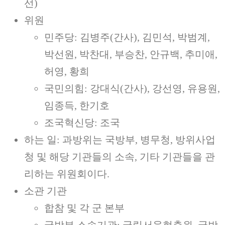
선)
위원
민주당: 김병주(간사), 김민석, 박범계,
박선원, 박찬대, 부승찬, 안규백, 추미애,
허영, 황희
국민의힘: 강대식(간사), 강선영, 유용원,
임종득, 한기호
조국혁신당: 조국
하는 일: 과방위는 국방부, 병무청, 방위사업
청 및 해당 기관들의 소속, 기타 기관들을 관
리하는 위원회이다.
소관 기관
합참 및 각 군 본부
국방부 소속기관: 국립서울현충원, 국방