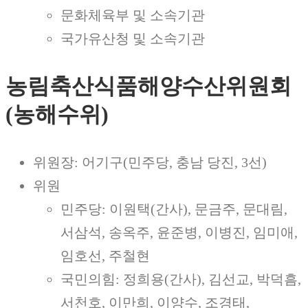
문화체육부 및 소속기관
국가유산청 및 소속기관
농림축산식품해양수산위원회
(농해수위)
위원장: 어기구(민주당, 충남 당진, 3선)
위원
민주당: 이원택(간사), 문금주, 문대림,
서삼석, 송옥주, 윤준병, 이병진, 임미애,
임호선, 주철현
국민의힘: 정희용(간사), 김선교, 박덕흠,
서천호, 이만희, 이양수, 조경태,