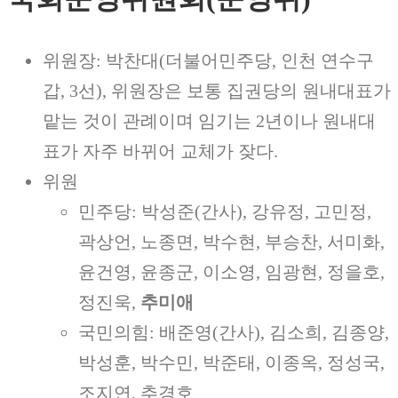
위원장: 박찬대(더불어민주당, 인천 연수구
갑, 3선), 위원장은 보통 집권당의 원내대표가
맡는 것이 관례이며 임기는 2년이나 원내대
표가 자주 바뀌어 교체가 잦다.
위원
민주당: 박성준(간사), 강유정, 고민정,
곽상언, 노종면, 박수현, 부승찬, 서미화,
윤건영, 윤종군, 이소영, 임광현, 정을호,
정진욱,
추미애
국민의힘: 배준영(간사), 김소희, 김종양,
박성훈, 박수민, 박준태, 이종옥, 정성국,
조지연, 추경호