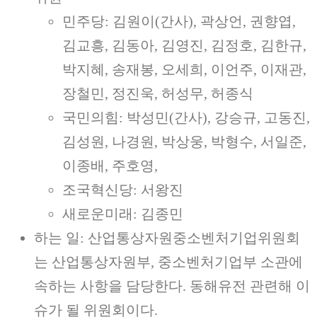
민주당: 김원이(간사), 곽상언, 권향엽,
김교흥, 김동아, 김영진, 김정호, 김한규,
박지혜, 송재봉, 오세희, 이언주, 이재관,
장철민, 정진욱, 허성무, 허종식
국민의힘: 박성민(간사), 강승규, 고동진,
김성원, 나경원, 박상웅, 박형수, 서일준,
이종배, 주호영,
조국혁신당: 서왕진
새로운미래: 김종민
하는 일: 산업통상자원중소벤처기업위원회
는 산업통상자원부, 중소벤처기업부 소관에
속하는 사항을 담당한다. 동해유전 관련해 이
슈가 될 위원회이다.