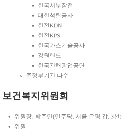
한국서부잘전
대한석탄공사
한전KDN
한전KPS
한국가스기술공사
강원랜드
한국관해광업공단
준정부기관 다수
보건복지위원회
위원장: 박주민(민주당, 서울 은평 갑, 3선)
위원