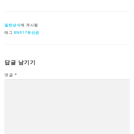
일반상식
에 게시됨
태그
BNR17유산균
답글 남기기
댓글
*