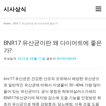
내
용
시사상식
메뉴
으
로
바
Home
»
BNR17 유산균이란 왜 다이어트에 좋은가?
로
가
기
BNR17 유산균이란 왜 다이어트에 좋은
가?
작성일자
2023년 08월 11일
글쓴이
MONOMARK
bnr17 유산균은 건강한 산모의 모유에서 배양한 유산균으
로 일반적인 유산균에 비해서 미생물이 30~40배 가량 많이
들어 있는 유산균이다. 공식 명칭은 락토바실러스가세리
BNR17유산균이며 체지방 감소에 도움 기능을 인정받은 최
초의 유산균으로 체중 감량효과, 당뇨예방, 식욕 조절 도움