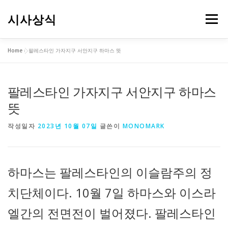
내
용
시사상식
메뉴
으
로
바
Home
»
팔레스타인 가자지구 서안지구 하마스 뜻
로
가
기
팔레스타인 가자지구 서안지구 하마스
뜻
작성일자
2023년 10월 07일
글쓴이
MONOMARK
하마스는 팔레스타인의 이슬람주의 정
치단체이다. 10월 7일 하마스와 이스라
엘간의 전면전이 벌어졌다. 팔레스타인