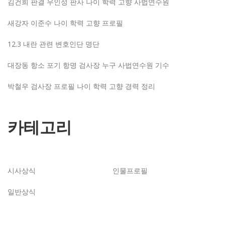
김건희 판결 우인성 판사 나이 학력 고향 사법연수원
새강자 이준수 나이 학력 고향 프로필
12.3 내란 관련 변호인단 명단
대장동 항소 포기 항명 검사장 누구 사법연수원 기수
박철우 검사장 프로필 나이 학력 고향 경력 정리
카테고리
시사상식
인물프로필
일반상식