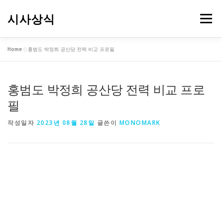
내
용
시사상식
메뉴
으
로
바
Home
»
홍범도 박정희 공산당 전력 비교 프로필
로
가
기
홍범도 박정희 공산당 전력 비교 프로
필
작성일자
2023년 08월 28일
글쓴이
MONOMARK